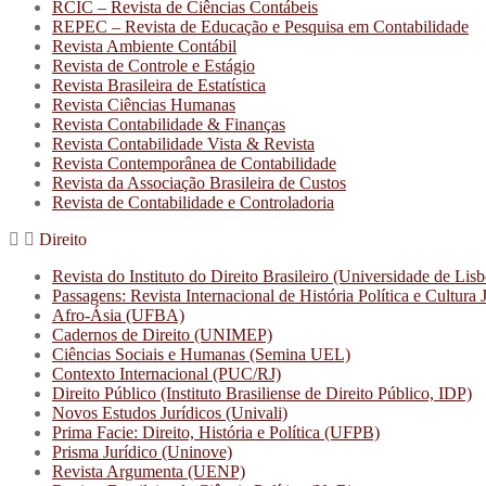
RCIC – Revista de Ciências Contábeis
REPEC – Revista de Educação e Pesquisa em Contabilidade
Revista Ambiente Contábil
Revista de Controle e Estágio
Revista Brasileira de Estatística
Revista Ciências Humanas
Revista Contabilidade & Finanças
Revista Contabilidade Vista & Revista
Revista Contemporânea de Contabilidade
Revista da Associação Brasileira de Custos
Revista de Contabilidade e Controladoria
Direito
Revista do Instituto do Direito Brasileiro (Universidade de Lis
Passagens: Revista Internacional de História Política e Cultura
Afro-Ásia (UFBA)
Cadernos de Direito (UNIMEP)
Ciências Sociais e Humanas (Semina UEL)
Contexto Internacional (PUC/RJ)
Direito Público (Instituto Brasiliense de Direito Público, IDP)
Novos Estudos Jurídicos (Univali)
Prima Facie: Direito, História e Política (UFPB)
Prisma Jurídico (Uninove)
Revista Argumenta (UENP)