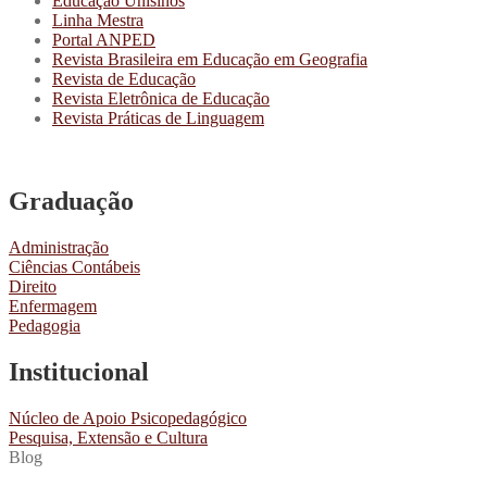
Educação Unisinos
Linha Mestra
Portal ANPED
Revista Brasileira em Educação em Geografia
Revista de Educação
Revista Eletrônica de Educação
Revista Práticas de Linguagem
Graduação
Administração
Ciências Contábeis
Direito
Enfermagem
Pedagogia
Institucional
Núcleo de Apoio Psicopedagógico
Pesquisa, Extensão e Cultura
Blog