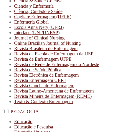
Ciência & Saúde Coletiva
Ciencia y Enfermería
Ciência, Cuidado e Saúde
Cogitare Enfermagem (UFPR)
Enfermería Global
Escola Anna Nery (UFRJ)
Interface (UNI/UNESP)
Journal of Clinical Nursing
Online Brazilian Journal of Nursing
Revista Brasileira de Enfermagem
Revista da Escola de Enfermagem da USP
Revista de Enfermagem UFPE
Revista de Rede de Enfermagem do Nordeste
Revista de Saúde Pública
Revista Eletrônica de Enfermagem
Revista Enfermagem UERJ
Revista Gaúcha de Enfermagem
Revista Latino-Americana de Enfermagem
Revista Mineira de Enfermagem (REME)
Texto & Contexto Enfermagem
PEDAGOGIA
Educação
Educação e Pesquisa