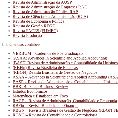
Revista de Administração da AUSP
Revista de Administração de Empresas RAE
Revista de Administração Pública RAP
Revista de Ciências da Administração (RCA)
Revista de Economia e Política
Revista de Gestão REGE
Revista FACES (FUMEC)
Revista Produção
Ciências contábeis
VERBUM – Cadernos de Pós-Graduação
(ASAA) Advances in Scientific and Applied Accounting
(BASE) Revista de Administração e Contabilidade da Unisinos
(RBFin) Revista Brasileira de Finanças
(RBGN) Revista Brasileira de Gestão de Negócios
ASAA – Advances in Scientific and Applied Accounting 
BASE – Revista de Administração e Contabilidade da Unisino
BBR. Brazilian Business Review
Estudos Econômicos
Matemática e Estatística em Foco
RACE – Revista de Administração, Contabilidade e Economia
RBFin – Revista Brasileira de Finanças
RBGN – Revista Brasileira de Gestão de Negócios (RBGN-
RC&C – Revista de Contabilidade e Controladoria