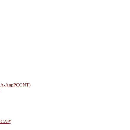
(ASAA-AnpPCONT)
s
FECAP)