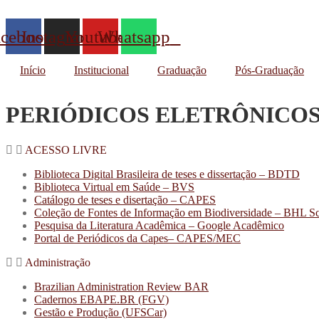
acebook
Instagram
Youtube
Whatsapp
Início
Institucional
Graduação
Pós-Graduação
PERIÓDICOS ELETRÔNICO
ACESSO LIVRE
Biblioteca Digital Brasileira de teses e dissertação – BDTD
Biblioteca Virtual em Saúde – BVS
Catálogo de teses e disertação – CAPES
Coleção de Fontes de Informação em Biodiversidade – BHL Sc
Pesquisa da Literatura Acadêmica – Google Acadêmico
Portal de Periódicos da Capes
– CAPES/MEC
Administração
Brazilian Administration Review BAR
Cadernos EBAPE.BR (FGV)
Gestão e Produção (UFSCar)