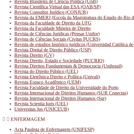
Revista Brasileira de Ciência Política (UnB)
Revista Científica Virtual das ESA (OAB/SP)
Revista Consultor Jurídico (CONJUR)
Revista da EMERJ (Escola da Magistratura do Estado do Rio d
Revista da Faculdade de Direito da UFG
Revista da Faculdade Mineira de Direito
Revista de Ciências Jurídicas (Pensar Unifor)
Revista de Ciências Sociais (Civitas PUCRS)
Revista de estudios histórico jurídicos (Universidad Católica de
Revista Digital de Direito Público (USP)
Revista Direito (GV)
Revista Direito, Estado e Sociedade (PUCRIO)
Revista Direitos Fundamentais & Democracia (Unibrasil)
Revista do Direito Público (UEL)
Revista Eletrônica Direito e Política (Univali)
Revista Espaço Acadêmico (UEM)
Revista Faculdade de Direito da Universidade do Porto
Revista Internacional de Direitos Humanos (SUR Conectas)
Revista Internacional de Direitos Humanos (Sur)
Revista Scientia Iuris (UEL)
Universitas Jus (UNICEUB)
ENFERMAGEM
Acta Paulista de Enfermagem (UNIFESP)