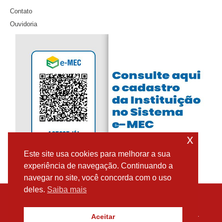
Contato
Ouvidoria
x
Este site usa cookies para melhorar a sua
experiência de navegação. Continuando a
navegar no site, você concorda com o uso
deles.
Saiba mais
© Todos os direitos reservados - Fanorpi 2026
Diretora - Maria das Graças Ferreira de Campos Zurlo -
Aceitar